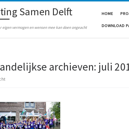
hting Samen Delft
HOME
PRO
DOWNLOAD P
naar eigen vermogen en wensen mee kan doen ongeacht
andelijkse archieven:
juli 20
cht
was het toch gaaf SamenSporten
, voor wie het nog een keer wil