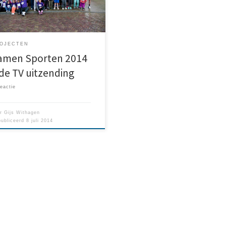
ug zien….
OJECTEN
amen Sporten 2014
 de TV uitzending
eactie
or
Gijs Withagen
ubliceerd
8 juli 2014