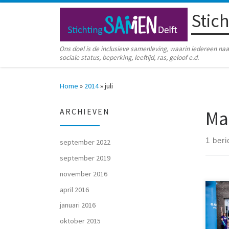
Stic
Ga naar inhoud
Ons doel is de inclusieve samenleving, waarin iedereen 
sociale status, beperking, leeftijd, ras, geloof e.d.
Home
»
2014
»
juli
Ma
ARCHIEVEN
1 beri
september 2022
september 2019
november 2016
april 2016
januari 2016
Wat 
oktober 2015
2014