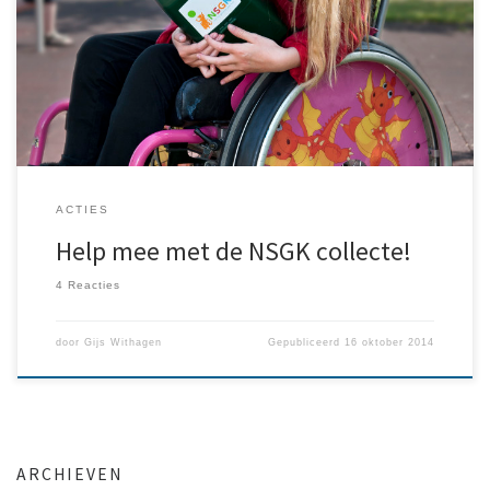
volwaardig mee te kunnen doen. En daar kun jij bij helpen. Met
slechts een paar uurtjes collecteren in de week van 10 t/m 15
november 2014, kun jij al een belangrijke bijdrage leveren.
Stichting Samen Delft heeft zich aangemeld als […]
ACTIES
Help mee met de NSGK collecte!
4 Reacties
door
Gijs Withagen
Gepubliceerd
16 oktober 2014
ARCHIEVEN