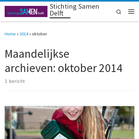
Stichting Samen
Ga naar inhoud
Search
Delft
Me
Home
»
2014
»
oktober
Maandelijkse
archieven:
oktober 2014
1 bericht
NSGK helpt kinderen met een handicap om, met hun beperking,