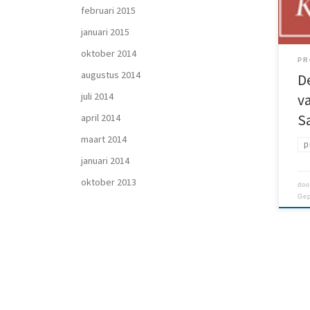
Same
februari 2015
iede
januari 2015
wens
maat
oktober 2014
PR
lich
augustus 2014
D
bepe
juli 2014
va
S
april 2014
maart 2014
p
januari 2014
oktober 2013
do
Gep