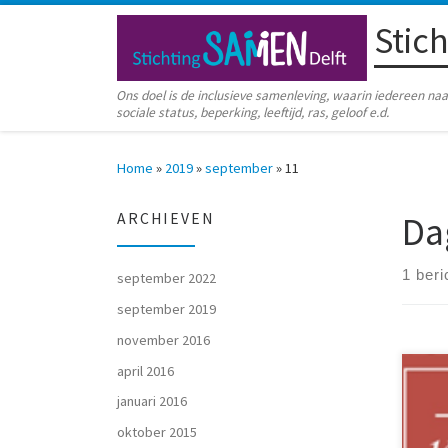
Stic
Ga naar inhoud
Ons doel is de inclusieve samenleving, waarin iedereen 
sociale status, beperking, leeftijd, ras, geloof e.d.
Home
»
2019
»
september
»
11
Da
ARCHIEVEN
1 beri
september 2022
september 2019
november 2016
april 2016
Met 
januari 2016
mede
Kaar
oktober 2015
door