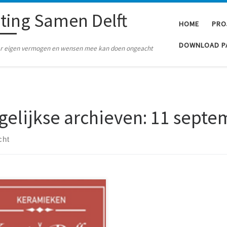
hting Samen Delft
HOME
PRO
DOWNLOAD P
naar eigen vermogen en wensen mee kan doen ongeacht
gelijkse archieven:
11 septe
cht
enig enthousiasme delen we u
 dat het project De Keramieken
t van Delft nu gesteund wordt
 Stichting Samen Delft. Stichting