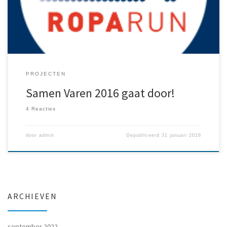
bijdrage van Roparun is groot. Vanaf januari gaan we […]
PROJECTEN
Samen Varen 2016 gaat door!
4 Reacties
door
admin
Gepubliceerd
31 januari 2016
ARCHIEVEN
september 2022