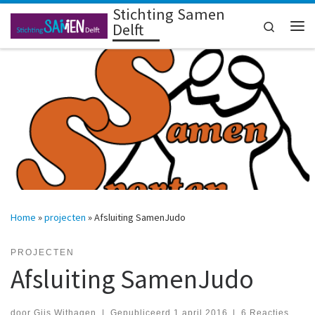
Stichting Samen
Ga naar inhoud
Search
Delft
Me
Home
»
projecten
»
Afsluiting SamenJudo
PROJECTEN
Afsluiting SamenJudo
door
Gijs Withagen
|
Gepubliceerd
1 april 2016
|
6 Reacties