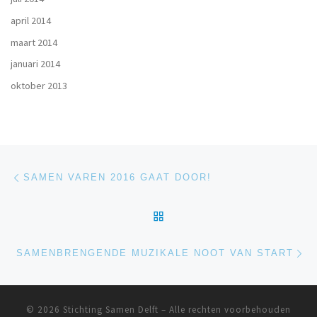
april 2014
maart 2014
januari 2014
oktober 2013
Bericht navigatie
Vorig bericht
SAMEN VAREN 2016 GAAT DOOR!
TERUG NAAR BERICHTEN
Vo
SAMENBRENGENDE MUZIKALE NOOT VAN START
© 2026
Stichting Samen Delft
– Alle rechten voorbehouden