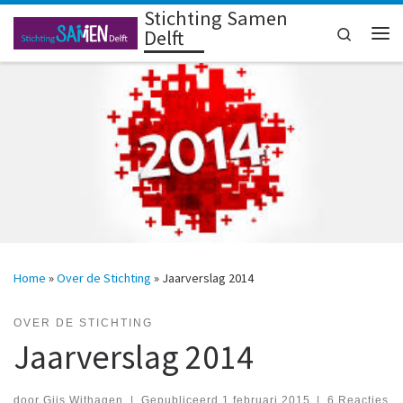
Stichting Samen
Ga naar inhoud
Search
Delft
Me
Home
»
Over de Stichting
»
Jaarverslag 2014
OVER DE STICHTING
Jaarverslag 2014
door
Gijs Withagen
|
Gepubliceerd
1 februari 2015
|
6 Reacties