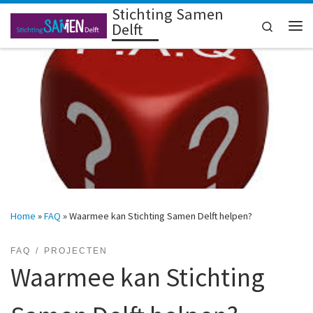
Stichting Samen
Ga naar inhoud
Search
Delft
Me
Home
»
FAQ
»
Waarmee kan Stichting Samen Delft helpen?
FAQ
PROJECTEN
Waarmee kan Stichting